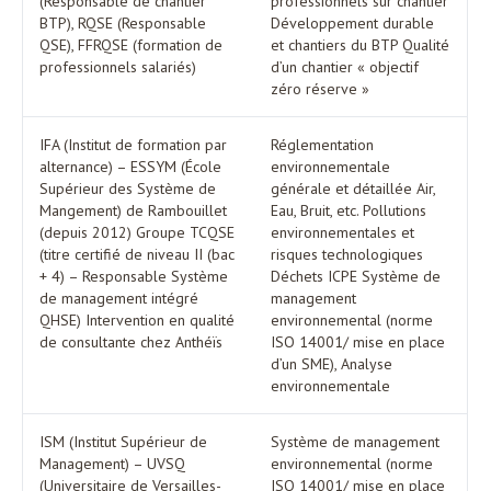
(Responsable de chantier
professionnels sur chantier
BTP), RQSE (Responsable
Développement durable
QSE), FFRQSE (formation de
et chantiers du BTP Qualité
professionnels salariés)
d’un chantier « objectif
zéro réserve »
IFA (Institut de formation par
Réglementation
alternance) – ESSYM (École
environnementale
Supérieur des Système de
générale et détaillée Air,
Mangement) de Rambouillet
Eau, Bruit, etc. Pollutions
(depuis 2012) Groupe TCQSE
environnementales et
(titre certifié de niveau II (bac
risques technologiques
+ 4) – Responsable Système
Déchets ICPE Système de
de management intégré
management
QHSE) Intervention en qualité
environnemental (norme
de consultante chez Anthéïs
ISO 14001/ mise en place
d’un SME), Analyse
environnementale
ISM (Institut Supérieur de
Système de management
Management) – UVSQ
environnemental (norme
(Universitaire de Versailles-
ISO 14001/ mise en place